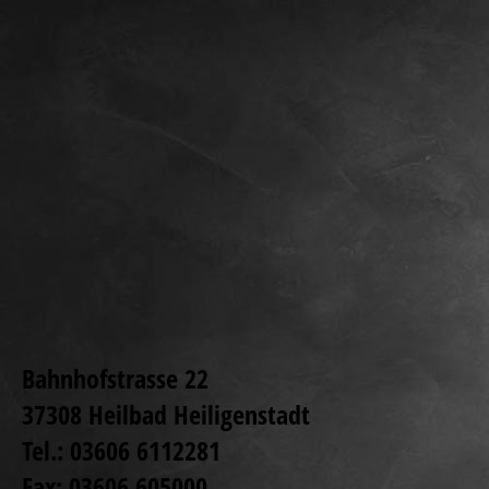
Bahnhofstrasse 22
37308 Heilbad Heiligenstadt
Tel.: 03606 6112281
Fax: 03606 605000