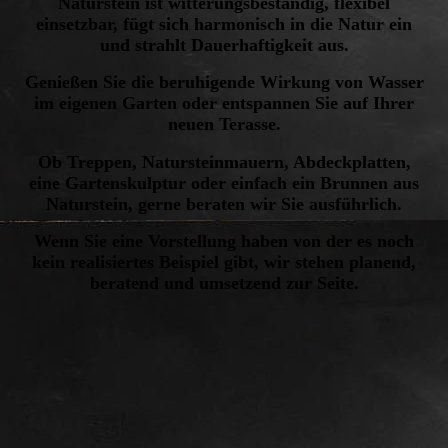
Naturstein ist witterungsbeständig, flexibel
einsetzbar, fügt sich harmonisch in die Natur ein
und strahlt Dauerhaftigkeit aus.
Genießen Sie die beruhigende Wirkung von Wasser
im eigenen Garten oder entspannen Sie auf Ihrer
neuen Terasse.
Ob Treppen, Natursteinmauern, Abdeckplatten,
eine Gartenskulptur oder einfach ein Brunnen aus
Naturstein, gerne beraten wir Sie ausführlich.
Wenn Sie eine Vorstellung haben von der es noch
kein realisiertes Beispiel gibt, wir stehen planend,
beratend und umsetzend zur Seite.