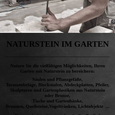
NATURSTEIN IM GARTEN
Nutzen Sie die vielfältigen Möglichkeiten, Ihren
Garten mit Naturstein zu bereichern:
Säulen und Pflanzgefäße,
Terassenbeläge, Blockstufen, Abdeckplatten, Pfeiler,
Skulpturen und Gartenplastiken aus Naturstein
oder Bronze,
Tische und Gartenbänke,
Brunnen, Quellsteine,Vogeltränken, Lichtobjekte ...